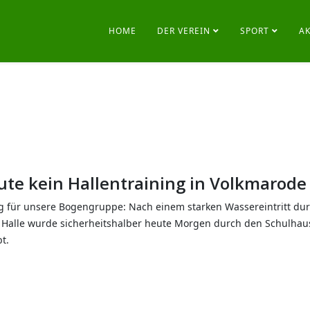
HOME
DER VEREIN
SPORT
A
te kein Hallentraining in Volkmarode -
g für unsere Bogengruppe: Nach einem starken Wassereintritt durch
ie Halle wurde sicherheitshalber heute Morgen durch den Schulha
t.