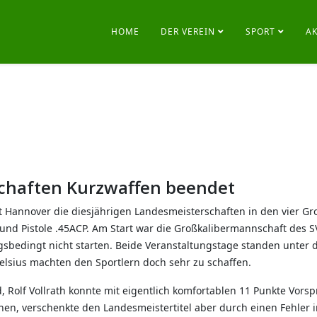
HOME
DER VEREIN
SPORT
A
chaften Kurzwaffen beendet
 Hannover die diesjährigen Landesmeisterschaften in den vier Gro
d Pistole .45ACP. Am Start war die Großkalibermannschaft des S
ungsbedingt nicht starten. Beide Veranstaltungstage standen unter 
lsius machten den Sportlern doch sehr zu schaffen.
 Rolf Vollrath konnte mit eigentlich komfortablen 11 Punkte Vor
n, verschenkte den Landesmeistertitel aber durch einen Fehler i