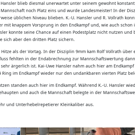
 Hansler blieb diesmal unerwartet unter seinem gewohnt konstant
Mannschaft noch Platz eins und wurde Landesmeister! In der Disz
eise üblichen Niveau blieben. K.-U. Hansler und R. Vollrath konn
eiter mit knappem Vorsprung in den Endkampf und, wie auch schon i
nsler konnte seine Chance auf einen Podestplatz nicht nutzen und 
 sich aber den dritten Platz sichern.
 Hitze als der Vortag. In der Disziplin 9mm kam Rolf Vollrath übe
fluss fehlten in der Endabrechnung zur Mannschaftswertung dann 
ehr ärgerlich ist. Kai-Uwe Hansler nahm auch hier am Endkampf te
4 Ring im Endkampf wieder nur den undankbaren vierten Platz be
hützen standen auch hier im Endkampf. Während K.-U. Hansler wieder
behaupten und auch die Mannschaft belegte in der Mannschaftswer
hr und Unterhebelrepetierer Kleinkaliber aus.