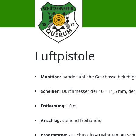
Luftpistole
Munition:
handelsübliche Geschosse beliebig
Scheiben:
Durchmesser der 10 = 11,5 mm, der 
Entfernung:
10 m
Anschlag:
stehend freihändig
Programme:
20 Schuss in 40 Minuten, 40 Schu