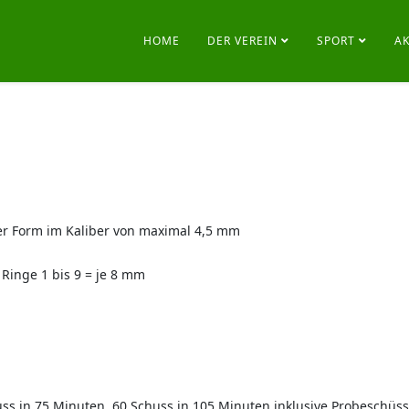
HOME
DER VEREIN
SPORT
A
er Form im Kaliber von maximal 4,5 mm
Ringe 1 bis 9 = je 8 mm
ss in 75 Minuten, 60 Schuss in 105 Minuten inklusive Probeschüs