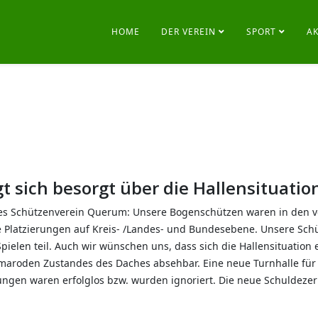
HOME
DER VEREIN
SPORT
A
 sich besorgt über die Hallensituati
es Schützenverein Querum: Unsere Bogenschützen waren in den v
te Platzierungen auf Kreis- /Landes- und Bundesebene. Unsere S
elen teil. Auch wir wünschen uns, dass sich die Hallensituation e
aroden Zustandes des Daches absehbar. Eine neue Turnhalle für d
gen waren erfolglos bzw. wurden ignoriert. Die neue Schuldezerne