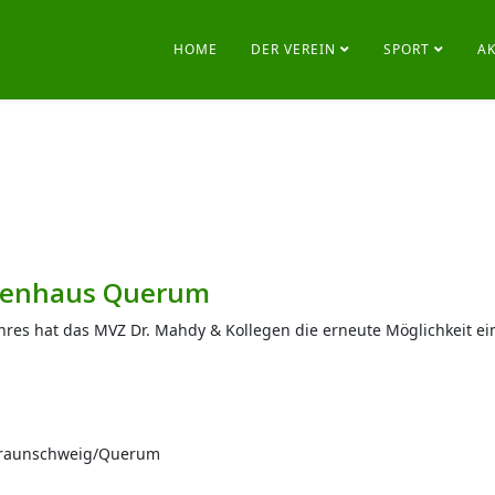
HOME
DER VEREIN
SPORT
A
tzenhaus Querum
hres hat das MVZ Dr. Mahdy & Kollegen die erneute Möglichkeit ei
 Braunschweig/Querum