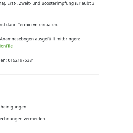
na). Erst-, Zweit- und Boosterimpfung (Erlaubt 3
und dann Termin vereinbaren.
d Anamnesebogen ausgefüllt mitbringen:
ionFile
chen: 01621975381
cheinigungen.
gsrechnungen vermeiden.