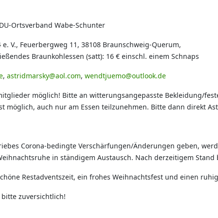
DU-Ortsverband Wabe-Schunter
4 e. V., Feuerbergweg 11, 38108 Braunschweig-Querum,
eßendes Braunkohlessen (satt): 16 € einschl. einem Schnaps
e
,
astridmarsky@aol.com
,
wendtjuemo@outlook.de
mitglieder möglich! Bitte an witterungsangepasste Bekleidung/fes
 ist möglich, auch nur am Essen teilzunehmen. Bitte dann direkt A
triebes Corona-bedingte Verschärfungen/Änderungen geben, werd
eihnachtsruhe in ständigem Austausch. Nach derzeitigem Stand b
öne Restadventszeit, ein frohes Weihnachtsfest und einen ruhige
 bitte zuversichtlich!