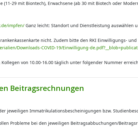
ene (11-29 mit Biontech), Erwachsene (ab 30 mit Biotech oder Moder
.de/impfen/
Ganz leicht: Standort und Dienstleistung auswählen 
 Krankenkassenkarte nicht. Zudem bitte den RKI Einwilligungs- un
erialien/Downloads-COVID-19/Einwilligung-de.pdf?__blob=publicat
 Kollegen von 10.00-16.00 täglich unter folgender Nummer errei
 den Beitragsrechnungen
 der jeweiligen Immatrikulationsbescheinigungen bzw. Studienbes
 wollen Probleme bei den jeweiligen Beitragsabbuchungen/Beitra